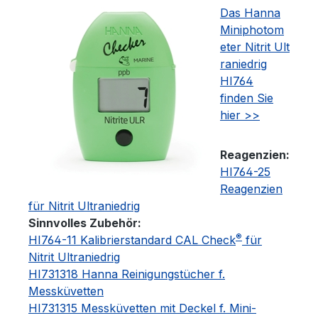
Das Hanna
Miniphotom
eter Nitrit Ult
raniedrig
HI764
finden Sie
hier >>
Reagenzien:
HI764-25
Reagenzien
für Nitrit Ultraniedrig
Sinnvolles Zubehör:
®
HI764-11 Kalibrierstandard CAL Check
für
Nitrit Ultraniedrig
HI731318 Hanna Reinigungstücher f.
Messküvetten
HI731315 Messküvetten mit Deckel f. Mini-