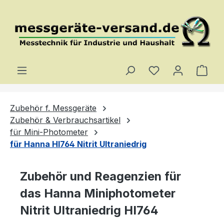
Zum Hauptinhalt springen
Du hast 0 Produ
Ware
Zubehör f. Messgeräte
Zubehör & Verbrauchsartikel
für Mini-Photometer
für Hanna HI764 Nitrit Ultraniedrig
Zubehör und Reagenzien für
das Hanna Miniphotometer
Nitrit Ultraniedrig HI764