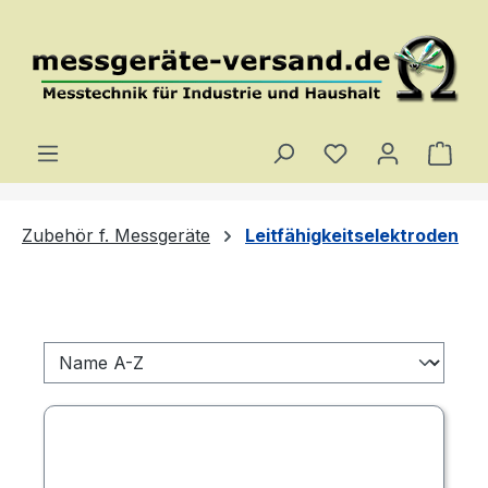
Zum Hauptinhalt springen
Du hast 0 Produ
Ware
Zubehör f. Messgeräte
Leitfähigkeitselektroden