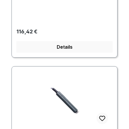
Regulärer Preis:
116,42 €
Details