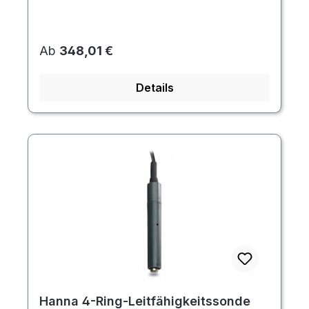
Regulärer Preis:
Ab
348,01 €
Details
Hanna 4-Ring-Leitfähigkeitssonde