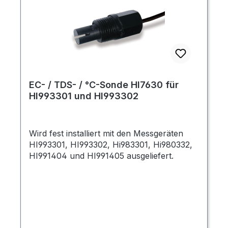
EC- / TDS- / °C-Sonde HI7630 für
HI993301 und HI993302
Wird fest installiert mit den Messgeräten
HI993301, HI993302, Hi983301, Hi980332,
HI991404 und HI991405 ausgeliefert.