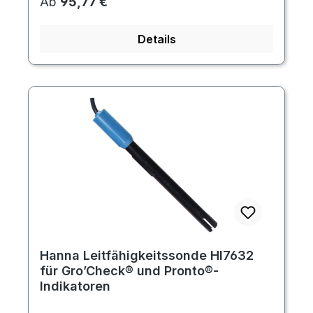
Regulärer Preis:
Ab
95,77 €
Details
Hanna Leitfähigkeitssonde HI7632
für Gro’Check® und Pronto®-
Indikatoren