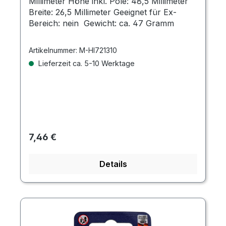
Millimeter Höhe inkl. Pole: 48,5 Millimeter
Breite: 26,5 Millimeter Geeignet für Ex-
Bereich: nein Gewicht: ca. 47 Gramm
Artikelnummer:
M-HI721310
Lieferzeit ca. 5-10 Werktage
Regulärer Preis:
7,46 €
Details