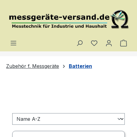
Zum Hauptinhalt springen
Du hast 0 Produ
Ware
Zubehör f. Messgeräte
Batterien