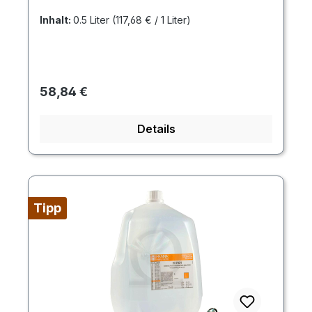
Inhalt:
0.5 Liter
(117,68 € / 1 Liter)
Regulärer Preis:
58,84 €
Details
Tipp