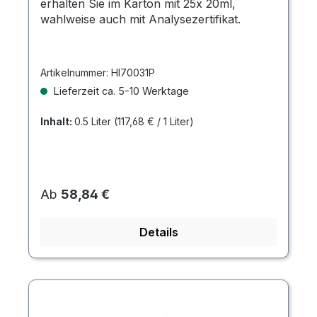
erhalten Sie im Karton mit 25x 20ml,
wahlweise auch mit Analysezertifikat.
Artikelnummer:
HI70031P
Lieferzeit ca. 5-10 Werktage
Inhalt:
0.5 Liter
(117,68 € / 1 Liter)
Regulärer Preis:
Ab
58,84 €
Details