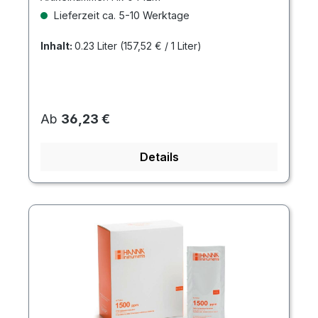
Lieferzeit ca. 5-10 Werktage
Inhalt:
0.23 Liter
(157,52 € / 1 Liter)
Regulärer Preis:
Ab
36,23 €
Details