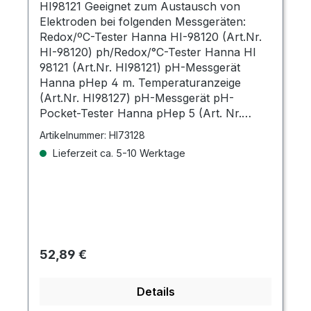
HI98121 Geeignet zum Austausch von
Elektroden bei folgenden Messgeräten:
Redox/ºC-Tester Hanna HI-98120 (Art.Nr.
HI-98120) ph/Redox/°C-Tester Hanna HI
98121 (Art.Nr. HI98121) pH-Messgerät
Hanna pHep 4 m. Temperaturanzeige
(Art.Nr. HI98127) pH-Messgerät pH-
Pocket-Tester Hanna pHep 5 (Art. Nr.
HI98128) pH/EC/TDS/C°-Messgerät Hanna
Artikelnummer:
HI73128
HI98129 Combo-Tester (Art.Nr. HI-98129)
Lieferzeit ca. 5-10 Werktage
Hanna pH- und Leitfähigkeitsmessgerät HI
98130 Combo-Tester pH/EC/TDS/C°
(Art.Nr. HI98130) Leitfähigkeits-/TDS-/°C-
Tester Hanna DIST®5 (Art.Nr. HI98311)
Leitfähigkeits-/TDS-/°C-Tester Hanna
DIST®6 (Art.Nr. HI98312) Material:
KunststoffFarbe: schwarzLänge: ca. 105
Regulärer Preis:
52,89 €
mmDurchmesser: ca. 17 mmGewicht: ca. 6
g Der Hanna Schlüssel zum
Details
Elektrodenaustausch HI73128 kann bei