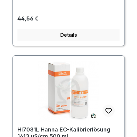
Regulärer Preis:
44,56 €
Details
HI7031L Hanna EC-Kalibrierlösung
1413 µS/cm 500 mL