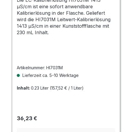
Die EC-Kalibrierlösung HI7031M 1413
µS/cm ist eine sofort anwendbare
Kalibrierlösung in der Flasche. Geliefert
wird die HI7031M Leitwert-Kalibrierlösung
1413 µS/cm in einer Kunststoffflasche mit
230 mL Inhalt.
Artikelnummer:
HI7031M
Lieferzeit ca. 5-10 Werktage
Inhalt:
0.23 Liter
(157,52 € / 1 Liter)
Regulärer Preis:
36,23 €