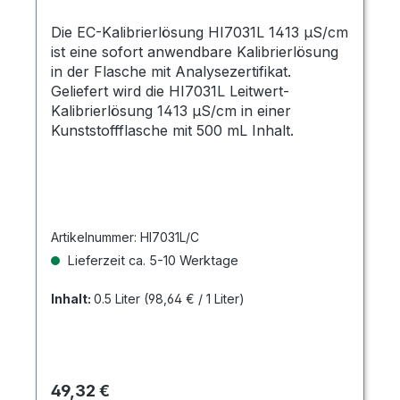
Die EC-Kalibrierlösung HI7031L 1413 µS/cm
ist eine sofort anwendbare Kalibrierlösung
in der Flasche mit Analysezertifikat.
Geliefert wird die HI7031L Leitwert-
Kalibrierlösung 1413 µS/cm in einer
Kunststoffflasche mit 500 mL Inhalt.
Artikelnummer:
HI7031L/C
Lieferzeit ca. 5-10 Werktage
Inhalt:
0.5 Liter
(98,64 € / 1 Liter)
Regulärer Preis:
49,32 €