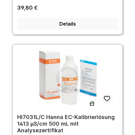
Regulärer Preis:
39,80 €
Details
HI7031L/C Hanna EC-Kalibrierlösung
1413 µS/cm 500 mL mit
Analysezertifikat