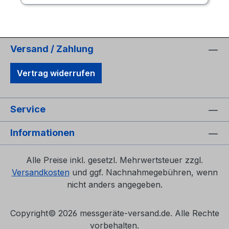
folgenden Hanna Messgeräten verwendet
werden:ph/Redox/°C-Tester Combo-Tester
Hanna HI98121, Bedienungsanleitung
deutsch als PDF-Datei zum herunterladen
und ausdrucken. Den Hanna ph/Redox/°C
Versand / Zahlung
-Tester Hanna HI98121 erhalten Sie hier >>
Eine Zusammenfassung des Zubehörs für
Vertrag widerrufen
den Hanna pH/Redox/ºC-Tester HI98121
finden Sie hier >>
Service
Informationen
Alle Preise inkl. gesetzl. Mehrwertsteuer zzgl.
Versandkosten
und ggf. Nachnahmegebühren, wenn
nicht anders angegeben.
Copyright©
2026 messgeräte-versand.de. Alle Rechte
vorbehalten.