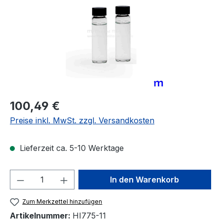
Regulärer Preis:
100,49 €
Preise inkl. MwSt. zzgl. Versandkosten
Lieferzeit ca. 5-10 Werktage
Produkt Anzahl: Gib den gewünschten We
In den Warenkorb
Zum Merkzettel hinzufügen
Artikelnummer:
HI775-11