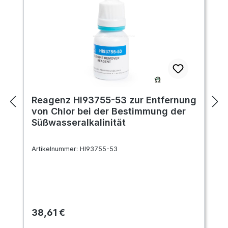
Reagenz HI93755-53 zur Entfernung
von Chlor bei der Bestimmung der
Süßwasseralkalinität
Artikelnummer:
HI93755-53
Regulärer Preis:
38,61 €