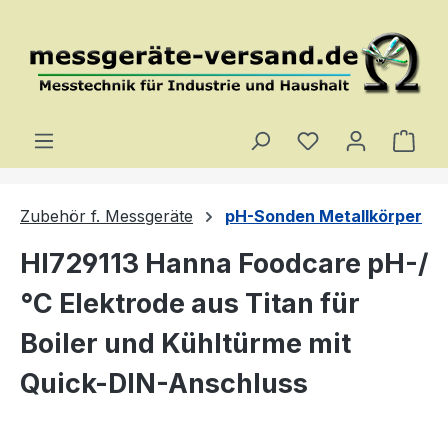
Zum Hauptinhalt springen
Du hast 0 Produ
Ware
Zubehör f. Messgeräte
pH-Sonden Metallkörper
HI729113 Hanna Foodcare pH-/
°C Elektrode aus Titan für
Boiler und Kühltürme mit
Quick-DIN-Anschluss