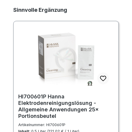
Produktgalerie überspringen
Sinnvolle Ergänzung
HI700601P Hanna
Elektrodenreinigungslösung -
Allgemeine Anwendungen 25×
Portionsbeutel
Artikelnummer:
HI700601P
Inhalt:
0.5 Liter
(121,02 € / 1 Liter)